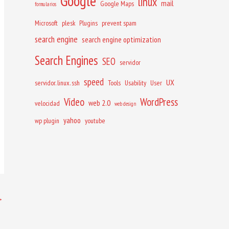
Google
linux
mail
Google Maps
formularios
Microsoft
plesk
Plugins
prevent spam
search engine
search engine optimization
Search Engines
SEO
servidor
speed
UX
servidor. linux. ssh
Tools
Usability
User
Vídeo
WordPress
web 2.0
velocidad
web design
yahoo
wp plugin
youtube
→