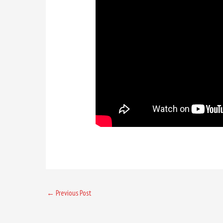
←
Previous Post