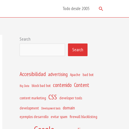
Search
Todo desde 2005
Search
Search
Accesibilidad
advertising
Apache
bad bot
contenido
Content
block bad bot
Big Data
CSS
content marketing
developer tools
domain
development
Development tools
ejemplos desarrollo
evitar spam
firewall blacklisting