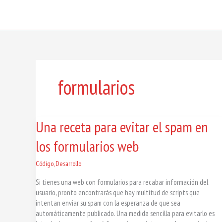
Skip
to
content
formularios
Una
Una receta para evitar el spam en
receta
los formularios web
para
evitar
el
Código
,
Desarrollo
spam
Si tienes una web con formularios para recabar información del
en
usuario, pronto encontrarás que hay multitud de scripts que
los
intentan enviar su spam con la esperanza de que sea
formularios
automáticamente publicado. Una medida sencilla para evitarlo es
web