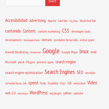
Search
Accesibilidad
advertising
Apache
bad bot
block bad bot
Big Data
CSS
contenido
Content
content marketing
developer tools
domain
development
ejemplos desarrollo
evitar spam
Development tools
Google
linux
mail
firewall blacklisting
Google Maps
formularios
search engine
Microsoft
plesk
Plugins
prevent spam
Search Engines
SEO
search engine optimization
servidor
Vídeo
speed
UX
servidor. linux. ssh
Tools
Usability
User
velocidad
WordPress
web 2.0
yahoo
wp plugin
youtube
web design