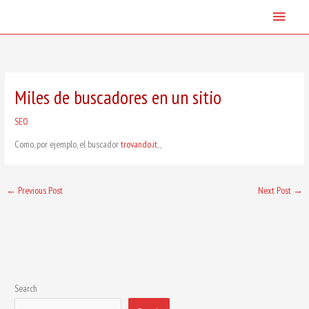
Skip
Main
to
content
Menu
Miles de buscadores en un sitio
SEO
Como, por ejemplo, el buscador
trovando.it
, ,
←
Previous Post
Next Post
→
Search