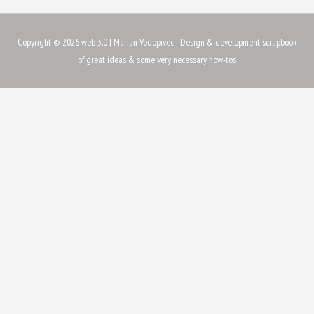
Copyright © 2026
web 3.0
| Marian Vodopivec - Design & development scrapbook
of great ideas & some very necessary how-to's