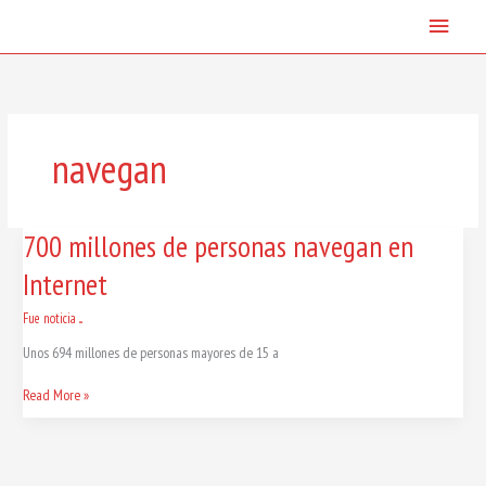
Skip
Main
to
content
Menu
navegan
700
700 millones de personas navegan en
millones
Internet
de
personas
navegan
Fue noticia ...
en
Unos 694 millones de personas mayores de 15 a
Internet
Read More »