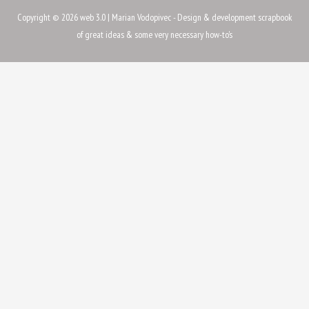
Copyright © 2026
web 3.0
| Marian Vodopivec - Design & development scrapbook
of great ideas & some very necessary how-to's