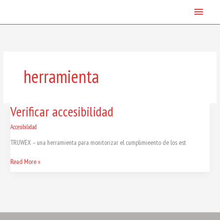
Skip
Main
to
content
Menu
herramienta
Verificar
Verificar accesibilidad
accesibilidad
Accesibilidad
TRUWEX – una herramienta para monitorizar el cumplimieento de los est
Read More »